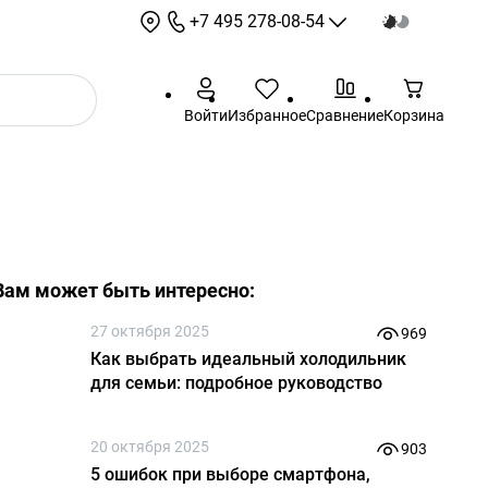
+7 495 278-08-54
+7 495 278-08-54
Войти
Избранное
Сравнение
Корзина
sale@sotbit.ru
Режим работы: 9:00 - 18:00
Выходные: суббота,
воскресенье
г. Москва, ул.
Профсоюзная, д.61А
Вам может быть интересно:
27 октября 2025
969
Как выбрать идеальный холодильник
для семьи: подробное руководство
20 октября 2025
903
5 ошибок при выборе смартфона,