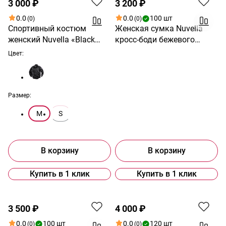
3 000 ₽
3 200 ₽
0.0
0.0
100 шт
(0)
(0)
Спортивный костюм
Женская сумка Nuvella
женский Nuvella «Black
кросс-боди бежевого
Motion»
цвета
Цвет:
Размер:
M
S
В корзину
В корзину
Купить в 1 клик
Купить в 1 клик
3 500 ₽
4 000 ₽
0.0
100 шт
0.0
120 шт
(0)
(0)