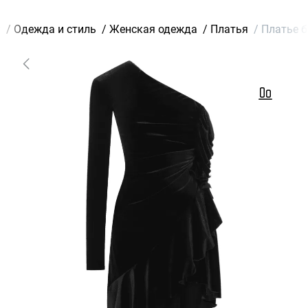
г
/
Одежда и стиль
/
Женская одежда
/
Платья
/
Платье б