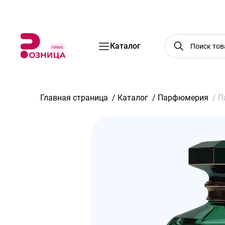
Бренды
Акции
Услуги
Блог
О нас
Доставка
Оплата
Конт
Каталог
Главная страница
/
Каталог
/
Парфюмерия
/
П