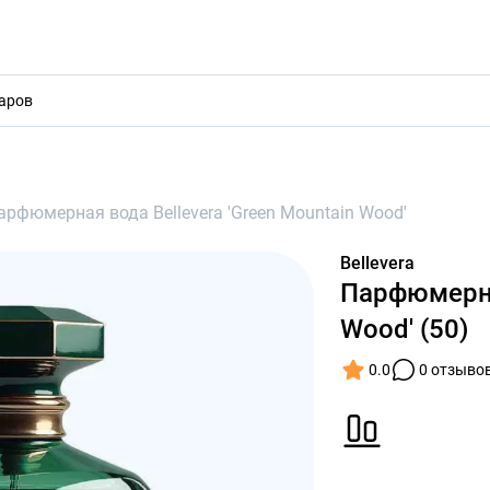
акты
арфюмерная вода Bellevera 'Green Mountain Wood'
Bellevera
Парфюмерная
Wood' (50)
0.0
0 отзыво