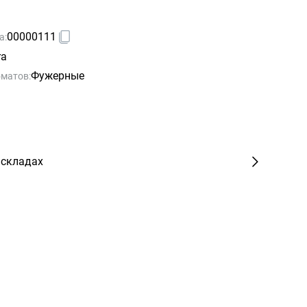
00000111
а:
ra
Фужерные
матов:
 складах