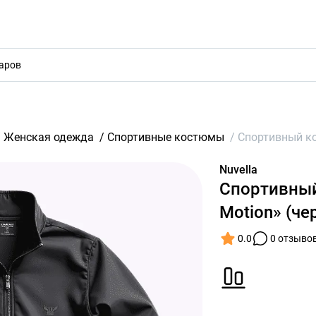
акты
/
Женская одежда
/
Спортивные костюмы
/
Спортивный ко
Nuvella
Спортивный
Motion» (че
0.0
0 отзыво