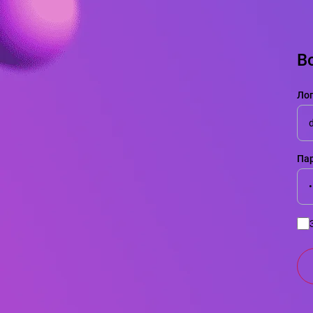
В
Лог
Пар