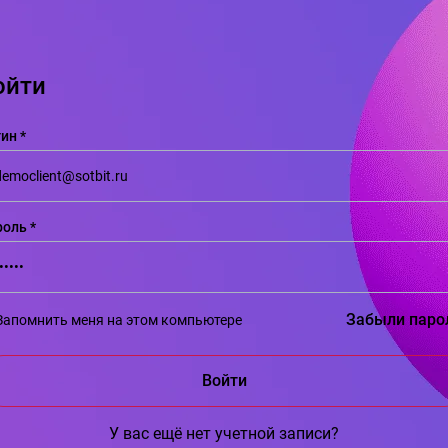
ойти
ин *
оль *
Забыли паро
Запомнить меня на этом компьютере
У вас ещё нет учетной записи?