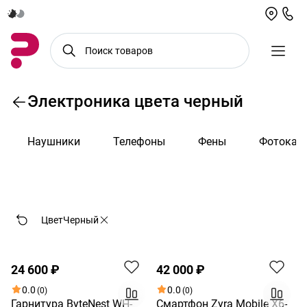
Электроника цвета черный
Наушники
Телефоны
Фены
Фотокам
По возрастанию цены
Цвет
Черный
Хит
Хит
24 600 ₽
42 000 ₽
0.0
0.0
(0)
(0)
Гарнитура ByteNest WH-
Смартфон Zyra Mobile X6-