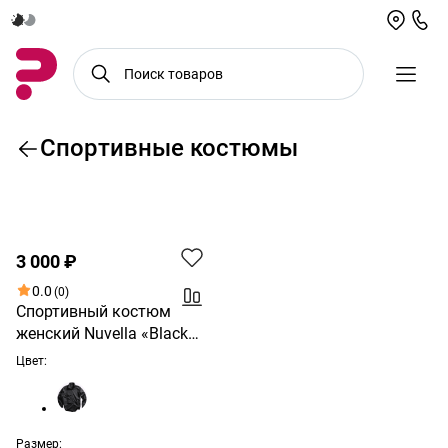
Спортивные костюмы
По возрастанию цены
3 000 ₽
0.0
(0)
Спортивный костюм
женский Nuvella «Black
Motion»
Цвет:
Размер: