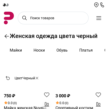
Женская одежда цвета черный
Майки
Носки
Обувь
Платья
Сп
По возрастанию цены
Цвет
Черный
750 ₽
3 000 ₽
0.0
0.0
(0)
(0)
Майка женская Nuvella
Спортивный костюм