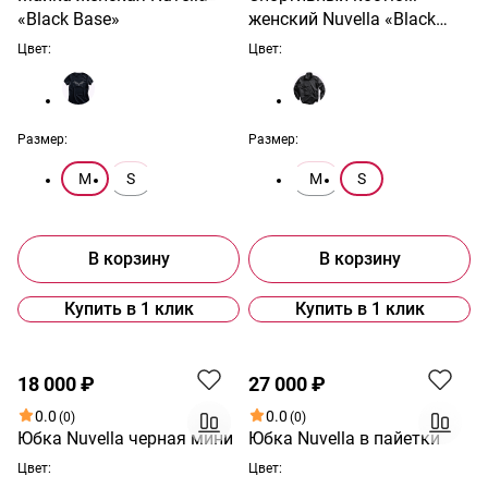
«Black Base»
женский Nuvella «Black
Motion»
Цвет:
Цвет:
Размер:
Размер:
M
S
M
S
В корзину
В корзину
Купить в 1 клик
Купить в 1 клик
18 000 ₽
27 000 ₽
0.0
0.0
(0)
(0)
Юбка Nuvella черная мини
Юбка Nuvella в пайетки
Цвет:
Цвет: